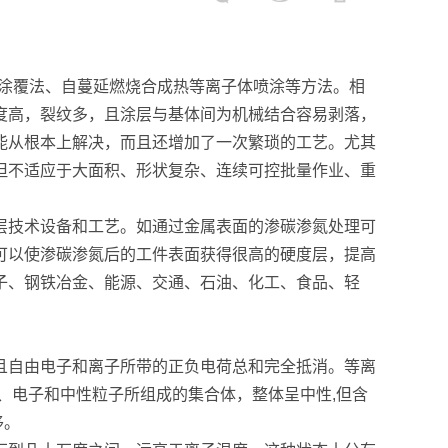
束涂覆法、自蔓延燃烧合成热等离子体喷涂等方法。相
度高，裂纹多，且涂层与基体间为机械结合容易剥落，
能从根本上解决，而且还增加了一次繁琐的工艺。尤其
但不适应于大面积、形状复杂、连续可控批量作业、重
层技术设备和工艺。如通过金属表面的渗碳渗氮处理可
可以使渗碳渗氮后的工件表面获得很高的硬度层，提高
子、钢铁冶金、能源、交通、石油、化工、食品、轻
且自由电子和离子所带的正负电荷总和完全抵消。等离
子、电子和中性粒子所组成的集合体，整体呈中性,但含
移。