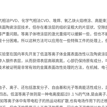
相法PVD、化学气相法CVD、堆焊、氧乙炔火焰喷涂、高能
表面陶瓷涂层技术，但存在着涂层的组织呈粗大的片层状、空隙
等严重问题。等离子体喷涂层的激光重熔可以缓解一些，但也不
是十分困难。所以这种方法可以应用在一些特殊工件的处理上，
实验室在国内率先开发了低温等离子体金属表面改性以及陶瓷涂
渗入钢件表层，从而获得表层高碳高氮，心部仍保持原有成分，
技术被证明是非常有效的金属表面改性处理的方法，在机械、电
电子、离子、还包括激发分子、自由基和光子等高能活性成分，
态。低温等离子体则是一种电离度超过0 .1 %的气体,是由离
,如等离子体中有带电粒子的热运动和扩散,也有电场作用下的迁