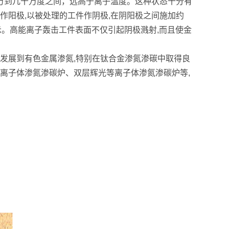
万到几十万度之间，远高于离子温度。这种状态十分有
壁作阳极,以被处理的工件作阴极,在阴阳极之间施加约
所示。高能离子轰击工件表面不仅引起阴极溅射,而且使金
发展到有色金属渗氮,特别在钛合金渗氮渗碳中取得良
离子体渗氮渗碳炉、双层辉光等离子体渗氮渗碳炉等,