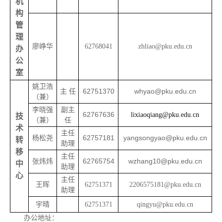
机
构
管
理
廖峥华
62768041
zhliao@pku.edu.cn
办
公
室
姚卫浩
主 任
62751370
whyao@pku.edu.cn
（兼）
李晓强
副主
62767636
lixiaoqiang@pku.edu.cn
技
（兼）
任
术
主任
杨松尧
62757181
yangsongyao@pku.edu.cn
转
助理
移
主任
张炜炜
62765754
wzhang10@pku.edu.cn
中
助理
心
主任
王晖
62751371
2206575181@pku.edu.cn
助理
宇晴
62751371
qingyu@pku.edu.cn
办公地址：