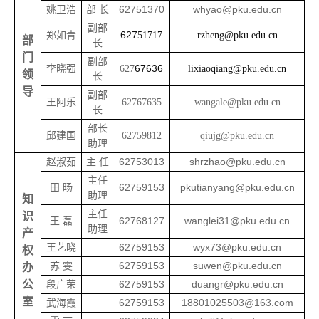
姚卫浩
部 长
62751370
whyao@pku.edu.cn
副部
郑如青
627
51717
rzheng@pku.edu.cn
部
长
门
副部
67636
李晓强
627
lixiaoqiang@pku.edu.cn
领
长
导
副部
王阿乐
62767635
wangale@pku.edu.cn
长
部长
邱建国
62759812
qiujg@pku.edu.cn
助理
赵淑茹
主 任
62753013
shrzhao@pku.edu.cn
主任
田 旸
62759153
pkutianyang@pku.edu.cn
助理
知
主任
识
王 磊
62768127
wanglei31@pku.edu.cn
助理
产
王艺晓
62759153
wyx73@pku.edu.cn
权
苏 雯
62759153
suwen@pku.edu.cn
办
公
段广荣
62759153
duangr@pku.edu.cn
室
武海霞
62759153
18801025503@163.com