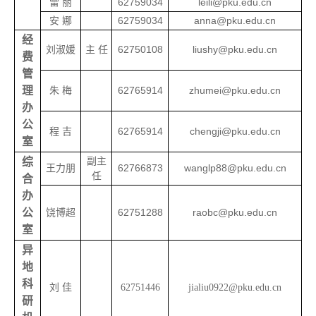
雷 丽
62759034
leili@pku.edu.cn
安 娜
62759034
anna@pku.edu.cn
经
刘淑媛
主 任
62750108
liushy@pku.edu.cn
费
管
理
朱 梅
62765914
zhumei@pku.edu.cn
办
公
程 吉
62765914
chengji@pku.edu.cn
室
副主
综
王力朋
62766873
wanglp88@pku.edu.cn
任
合
办
公
饶博超
62751288
raobc@pku.edu.cn
室
异
地
科
刘 佳
62751446
jialiu0922@pku.edu.cn
研